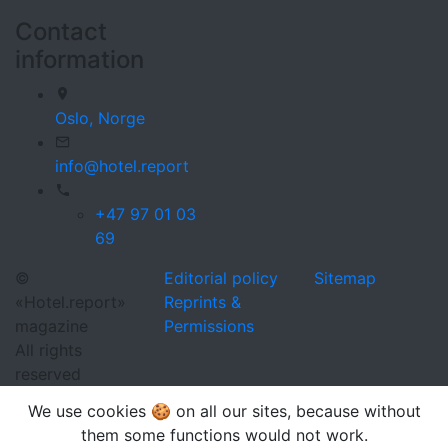
Contact
information
Oslo,
Norge
info@hotel.report
+47 97 01 03
69
©
Editorial policy
Sitemap
«Hotel.report»
Reprints &
magazine
Permissions
All rights
reserved
We use cookies 🍪 on all our sites, because without
them some functions would not work.