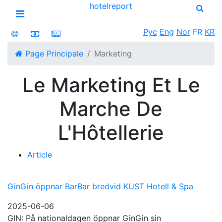
hotel
report
Open menu
Рус
Eng
Nor
FR
KR
Page Principale
Marketing
Le Marketing Et Le
Marche De
L'Hôtellerie
Article
GinGin öppnar BarBar bredvid KUST Hotell & Spa
2025-06-06
GIN: På nationaldagen öppnar GinGin sin