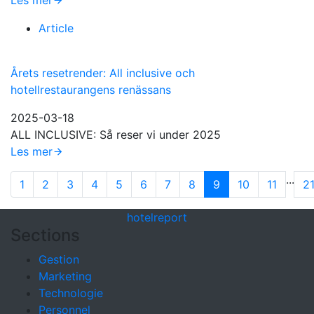
Les mer
Article
Årets resetrender: All inclusive och
hotellrestaurangens renässans
2025-03-18
ALL INCLUSIVE: Så reser vi under 2025
Les mer
...
1
2
3
4
5
6
7
8
9
10
11
2
hotel
report
Sections
Gestion
Marketing
Technologie
Personnel