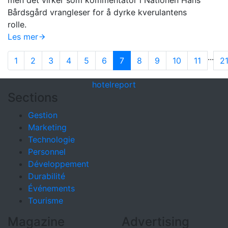
men det virker som kommentator i Nationen Hans
Bårdsgård vrangleser for å dyrke kverulantens
rolle.
Les mer
...
1
2
3
4
5
6
7
8
9
10
11
2
hotel
report
Sections
Gestion
Marketing
Technologie
Personnel
Développement
Durabilité
Événements
Tourisme
Magazine
Advertising