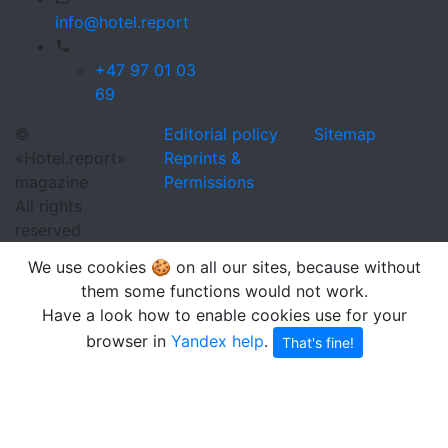
info@hotel.report
+47 97 01 03
69
©
Editorial policy
Sitemap
«Hotel.report»
Reprints &
magazine
Permissions
All rights
reserved
We use cookies 🍪 on all our sites, because without
them some functions would not work.
Have a look how to enable cookies use for your
browser in
Yandex help
.
That's fine!