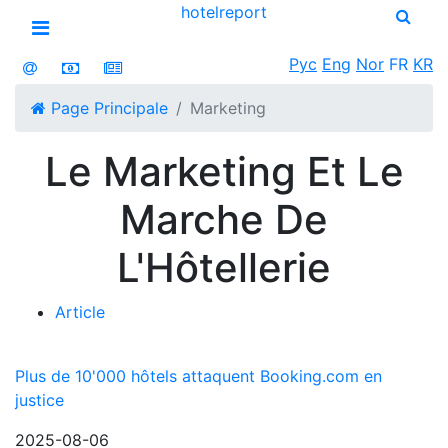
hotel
report
Open menu
Рус
Eng
Nor
FR
KR
Page Principale
Marketing
Le Marketing Et Le
Marche De
L'Hôtellerie
Article
Plus de 10'000 hôtels attaquent Booking.com en
justice
2025-08-06