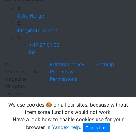
Oslo,
Norge
info@hotel.report
+47 97 01 03
69
©
Editorial policy
Sitemap
«Hotel.report»
Reprints &
magazine
Permissions
All rights
reserved
We use cookies 🍪 on all our sites, because without
them some functions would not work.
Have a look how to enable cookies use for your
browser in
Yandex help
.
That's fine!