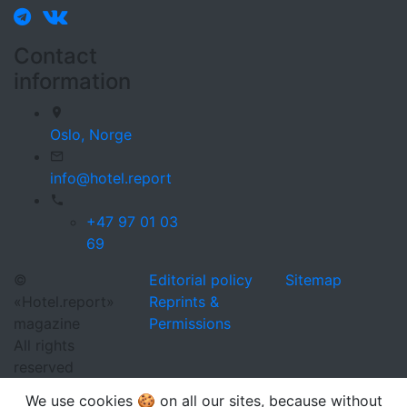
Contact
information
Oslo,
Norge
info@hotel.report
+47 97 01 03
69
©
Editorial policy
Sitemap
«Hotel.report»
Reprints &
magazine
Permissions
All rights
reserved
We use cookies 🍪 on all our sites, because without