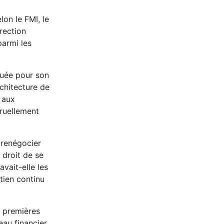
on le FMI, le
rection
armi les
luée pour son
rchitecture de
l aux
cruellement
t renégocier
 droit de se
vait-elle les
tien continu
s premières
eau financier.