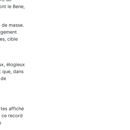
ont le Bene,
e de masse.
ergement
es, cible
s
ux, élogieux
t que, dans
 de
rtes affiché
, ce record
s