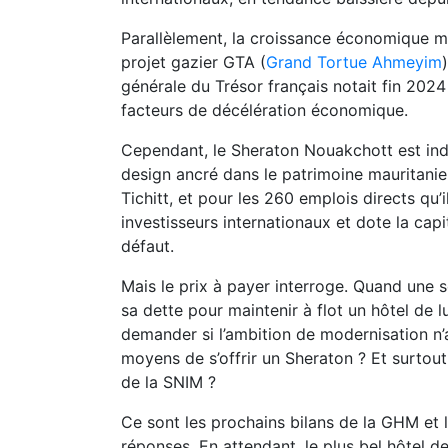
Parallèlement, la croissance économique ma
projet gazier GTA (
Grand Tortue Ahmeyim
générale du Trésor français notait fin 202
facteurs de décélération économique.
Cependant, le Sheraton Nouakchott est ind
design ancré dans le patrimoine mauritanien,
Tichitt, et pour les 260 emplois directs qu’i
investisseurs internationaux et dote la capi
défaut.
Mais le prix à payer interroge. Quand une s
sa dette pour maintenir à flot un hôtel de 
demander si l’ambition de modernisation n’a
moyens de s’offrir un Sheraton ? Et surtout
de la SNIM ?
Ce sont les prochains bilans de la GHM et 
réponses. En attendant, le plus bel hôtel d