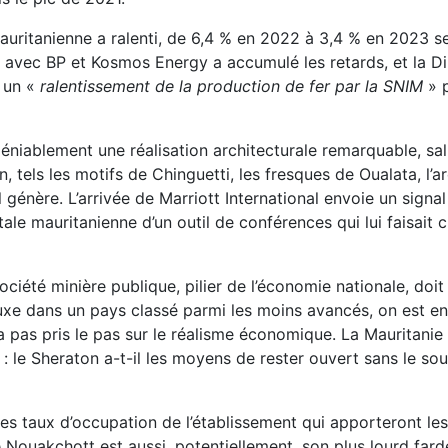
uritanienne a ralenti, de 6,4 % en 2022 à 3,4 % en 2023 sel
) avec BP et Kosmos Energy a accumulé les retards, et la Di
4 un «
ralentissement de la production de fer par la SNIM
» p
éniablement une réalisation architecturale remarquable, sa
 tels les motifs de Chinguetti, les fresques de Oualata, l’a
l génère. L’arrivée de Marriott International envoie un signa
tale mauritanienne d’un outil de conférences qui lui faisait 
ociété minière publique, pilier de l’économie nationale, doi
luxe dans un pays classé parmi les moins avancés, on est en
 pas pris le pas sur le réalisme économique. La Mauritanie a
 : le Sheraton a-t-il les moyens de rester ouvert sans le sou
les taux d’occupation de l’établissement qui apporteront le
e Nouakchott est aussi, potentiellement, son plus lourd fard