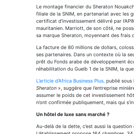
Le montage financier du Sheraton Nouakchot
filiale de la SNIM, en partenariat avec les 
certificat d’investissement délivré par l’A
mauritanien. Marriott, de son côté, ne poss
sa marque Sheraton, moyennant des frais d
La facture de 80 millions de dollars, colos
ses partenaires. Dans un contexte où la se
prêt du Fonds arabe de développement écon
réhabilitation du Guelb 1 de la SNIM, la qu
L’article d’Africa Business Plus,
publié sous l
Sheraton
», suggère que l’entreprise miniè
assumer le poids de cet investissement hôte
n’ont confirmée publiquement, mais qui s’in
Un hôtel de luxe sans marché ?
Au-delà de la dette, c’est aussi la questio
L’établissement propose 164 chambres, 34 s