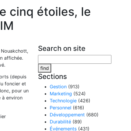
 cinq étoiles, le
NIM
Search on site
 Nouakchott,
n affichée.
vé.
find
Sections
orts (depuis
du foncier et
Gestion
(913)
 donc, pour un
Marketing
(524)
e à environ
Technologie
(426)
Personnel
(616)
Développement
(680)
ier
Durabilité
(89)
Événements
(431)