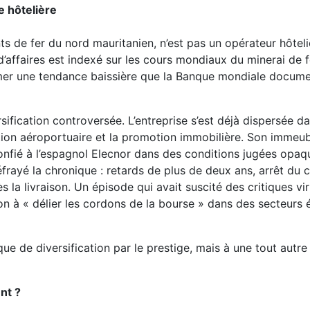
e hôtelière
s de fer du nord mauritanien, n’est pas un opérateur hôtelie
 d’affaires est indexé sur les cours mondiaux du minerai de 
mer une tendance baissière que la Banque mondiale docume
sification controversée. L’entreprise s’est déjà dispersée da
estion aéroportuaire et la promotion immobilière. Son immeu
nfié à l’espagnol Elecnor dans des conditions jugées opaq
éfrayé la chronique : retards de plus de deux ans, arrêt du c
s la livraison. Un épisode qui avait suscité des critiques vir
on à « délier les cordons de la bourse » dans des secteurs 
ue de diversification par le prestige, mais à une tout autre
nt ?