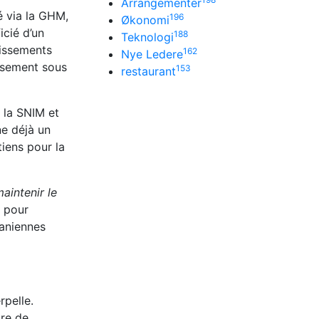
Arrangementer
é via la GHM,
196
Økonomi
icié d’un
188
Teknologi
tissements
162
Nye Ledere
issement sous
153
restaurant
r la SNIM et
ne déjà un
iens pour la
aintenir le
s pour
taniennes
rpelle.
tre de