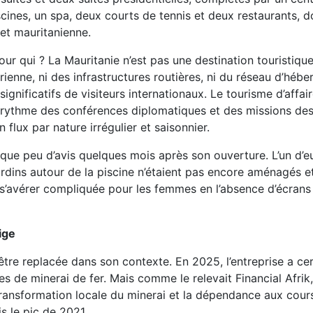
ines, un spa, deux courts de tennis et deux restaurants, d
 et mauritanienne.
our qui ? La Mauritanie n’est pas une destination touristiqu
rienne, ni des infrastructures routières, ni du réseau d’héb
ignificatifs de visiteurs internationaux. Le tourisme d’affair
du rythme des conférences diplomatiques et des missions de
n flux par nature irrégulier et saisonnier.
 que peu d’avis quelques mois après son ouverture. L’un d’e
jardins autour de la piscine n’étaient pas encore aménagés e
 s’avérer compliquée pour les femmes en l’absence d’écrans
ige
’être replacée dans son contexte. En 2025, l’entreprise a ce
es de minerai de fer. Mais comme le relevait Financial Afrik
transformation locale du minerai et la dépendance aux cour
s le pic de 2021.