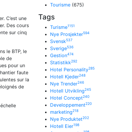
Tourisme
(675)
Tags
r. C’est une
fer. Des cours
1151
Turisme
nte sur cinq
594
Nye Prosjekter
537
Svensk
536
Sverige
ns le BTP, le
474
Gestion
ble de
292
Statistikk
ues pour un
285
Hotel Personality
hantier faute
248
Hotell Kjeder
ulentes sur la
246
Nye Trender
éloignés de
245
Hotell Utvikling
240
Hotel Concept
220
Developpement
 échelle
218
marketing
202
Nye Produktet
198
Hotell Eier
198