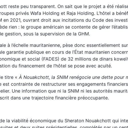
t reste peu transparent. On sait que le projet a été réalis
groupes privés Wafa Holding et Raja Holding. L’hôtel a bénéf
PIM en 2021, ouvrant droit aux incitations du Code des inves
ède rien : le groupe américain se contente de gérer l’établ
e gestion, sous la supervision de la GHM.
sale à l’échelle mauritanienne, pèse donc essentiellement su
ule garantie publique en cours de l’État mauritanien concer
omique et social (FADES) de 32 millions de dinars koweït
estion du financement de l’hôtel se pose avec acuité.
e titre «
À Nouakchott, la SNIM renégocie une dette pour m
re est contrainte de restructurer ses engagements financier
lier. Une information que ni la SNIM ni les autorités mauri
scrit dans une trajectoire financière préoccupante.
n de la viabilité économique du Sheraton Nouakchott qui inte
uites et deux suites présidentielles, complétés par un cen