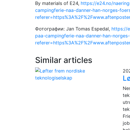
By materials of E24,
https://e24.no/naerin
campingferie-naa-danner-han-norges-foer
referer=https%3A%2F%2Fwww.aftenposte
Фотографии: Jan Tomas Espedal,
https://
paa-campingferie-naa-danner-han-norges-
referer=https%3A%2F%2Fwww.aftenposte
Similar articles
20
Lø
Nes
tek
utr
tek
Fri
job
bak