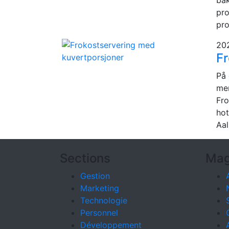
pro
pro
20
Fr
På 
mer
Fro
hot
Aal
Sections
Mag
Gestion
Marketing
Technologie
Personnel
Développement