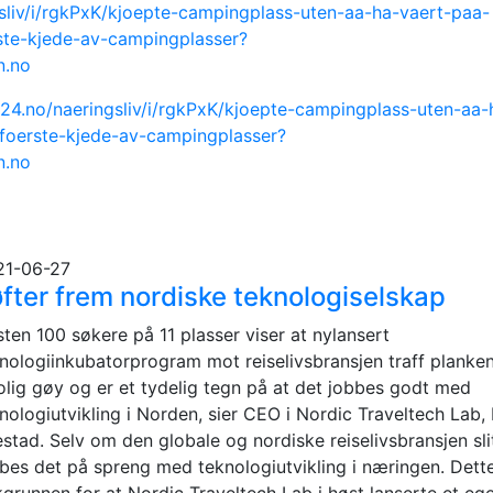
gsliv/i/rgkPxK/kjoepte-campingplass-uten-aa-ha-vaert-paa-
ste-kjede-av-campingplasser?
n.no
e24.no/naeringsliv/i/rgkPxK/kjoepte-campingplass-uten-aa-
foerste-kjede-av-campingplasser?
n.no
21-06-27
fter frem nordiske teknologiselskap
ten 100 søkere på 11 plasser viser at nylansert
nologiinkubatorprogram mot reiselivsbransjen traff planken
olig gøy og er et tydelig tegn på at det jobbes godt med
nologiutvikling i Norden, sier CEO i Nordic Traveltech Lab,
estad. Selv om den globale og nordiske reiselivsbransjen sli
bes det på spreng med teknologiutvikling i næringen. Dett
grunnen for at Nordic Traveltech Lab i høst lanserte et eg