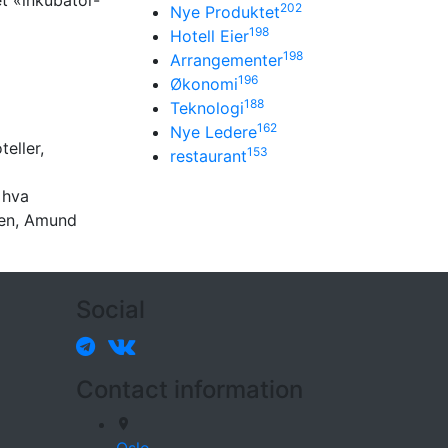
202
Nye Produktet
198
Hotell Eier
198
Arrangementer
196
Økonomi
188
Teknologi
162
Nye Ledere
eller,
153
restaurant
 hva
kken, Amund
Social
Contact information
Oslo,