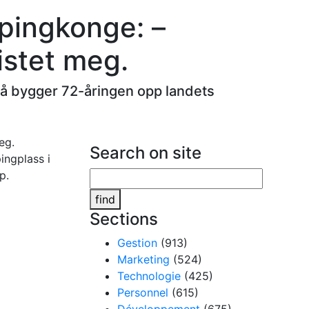
mpingkonge: –
istet meg.
Nå bygger 72-åringen opp landets
Search on site
ingplass i
p.
find
Sections
Gestion
(913)
Marketing
(524)
Technologie
(425)
Personnel
(615)