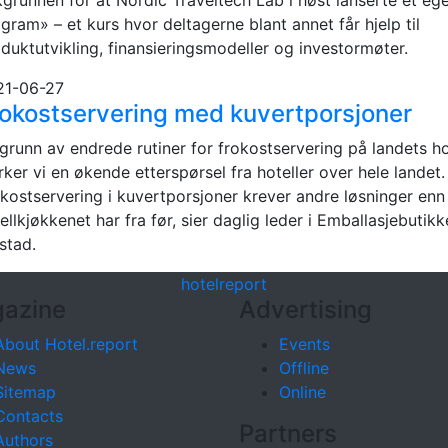
gram» – et kurs hvor deltagerne blant annet får hjelp til
duktutvikling, finansieringsmodeller og investormøter.
21-06-27
okostservering med kuvertporsjoner
grunn av endrede rutiner for frokostservering på landets hot
ker vi en økende etterspørsel fra hoteller over hele landet.
kostservering i kuvertporsjoner krever andre løsninger enn
ellkjøkkenet har fra før, sier daglig leder i Emballasjebuti
stad.
hotel
report
azine
Advertising
About Hotel.report
Events
News
Offline
Sitemap
Online
Contacts
Partners
Authors