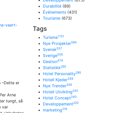
Développement
(675)
Durabilité
(89)
Événements
(431)
Tourisme
(673)
ha-vaert-
Tags
1151
Turisme
594
Nye Prosjekter
537
Svensk
536
Sverige
474
Gestion
292
Statistikk
285
Hotel Personality
248
Hotell Kjeder
 –Dette er
246
Nye Trender
245
Hotell Utvikling
 Per Arne
240
Hotel Concept
ter tungt, så
220
Developpement
e var
218
marketing
et «inkubator-