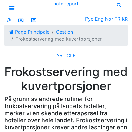
hotel
report
Open menu
Рус
Eng
Nor
FR
KR
Page Principale
Gestion
Frokostservering med kuvertporsjoner
ARTICLE
Frokostservering med
kuvertporsjoner
På grunn av endrede rutiner for
frokostservering på landets hoteller,
merker vi en økende etterspørsel fra
hoteller over hele landet. Frokostservering i
kuvertporsjoner krever andre løsninger enn