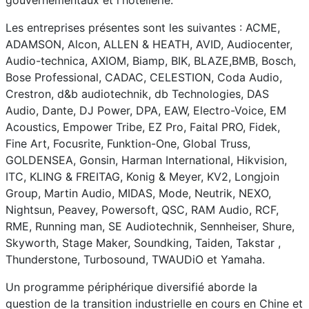
gouvernementaux et l'hôtellerie.
Les entreprises présentes sont les suivantes : ACME,
ADAMSON, Alcon, ALLEN & HEATH, AVID, Audiocenter,
Audio-technica, AXIOM, Biamp, BIK, BLAZE,BMB, Bosch,
Bose Professional, CADAC, CELESTION, Coda Audio,
Crestron, d&b audiotechnik, db Technologies, DAS
Audio, Dante, DJ Power, DPA, EAW, Electro-Voice, EM
Acoustics, Empower Tribe, EZ Pro, Faital PRO, Fidek,
Fine Art, Focusrite, Funktion-One, Global Truss,
GOLDENSEA, Gonsin, Harman International, Hikvision,
ITC, KLING & FREITAG, Konig & Meyer, KV2, Longjoin
Group, Martin Audio, MIDAS, Mode, Neutrik, NEXO,
Nightsun, Peavey, Powersoft, QSC, RAM Audio, RCF,
RME, Running man, SE Audiotechnik, Sennheiser, Shure,
Skyworth, Stage Maker, Soundking, Taiden, Takstar ,
Thunderstone, Turbosound, TWAUDiO et Yamaha.
Un programme périphérique diversifié aborde la
question de la transition industrielle en cours en Chine et