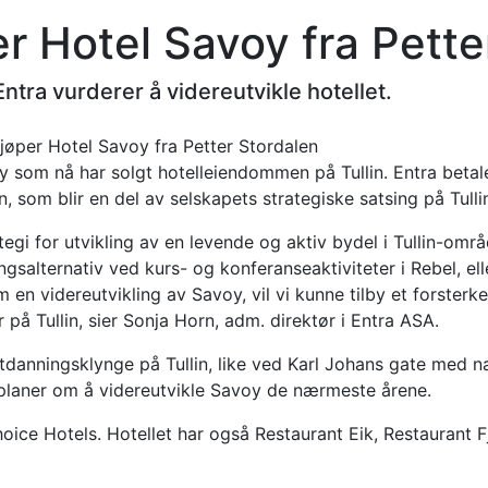
er Hotel Savoy fra Pette
Entra vurderer å videreutvikle hotellet.
y som nå har solgt hotelleiendommen på Tullin. Entra betal
, som blir en del av selskapets strategiske satsing på Tulli
egi for utvikling av en levende og aktiv bydel i Tullin-områ
ingsalternativ ved kurs- og konferanseaktiviteter i Rebel, ell
 en videreutvikling av Savoy, vil vi kunne tilby et forsterk
r på Tullin, sier Sonja Horn, adm. direktør i Entra ASA.
utdanningsklynge på Tullin, like ved Karl Johans gate med næ
r planer om å videreutvikle Savoy de nærmeste årene.
oice Hotels. Hotellet har også Restaurant Eik, Restaurant 