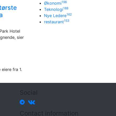
196
Økonomi
tørste
188
Teknologi
ra
162
Nye Ledere
153
restaurant
Park Hotel
ignende, sier
eiere fra 1.
Social
Contact information