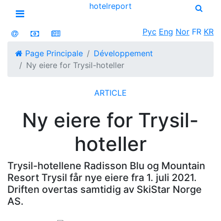
hotel
report
Open menu
Рус
Eng
Nor
FR
KR
Page Principale
Développement
Ny eiere for Trysil-hoteller
ARTICLE
Ny eiere for Trysil-
hoteller
Trysil-hotellene Radisson Blu og Mountain
Resort Trysil får nye eiere fra 1. juli 2021.
Driften overtas samtidig av SkiStar Norge
AS.