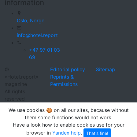
information
Oslo,
Norge
info@hotel.report
+47 97 01 03
69
©
Editorial policy
Sitemap
«Hotel.report»
Reprints &
magazine
Permissions
All rights
reserved
We use cookies 🍪 on all our sites, because without
them some functions would not work.
Have a look how to enable cookies use for your
browser in
Yandex help
.
That's fine!