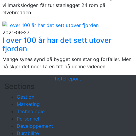
villmarkslodgen får turistanlegget 24 rom på
elvebredden.
2021-06-27
I over 100 år har det sett utover
fjorden
Mange synes synd på bygget som står og forfaller. Men
nå skjer det noe! Ta en titt på denne videoen.
hotel
report
Sections
Gestion
Marketing
Technologie
Personnel
Développement
Durabilité