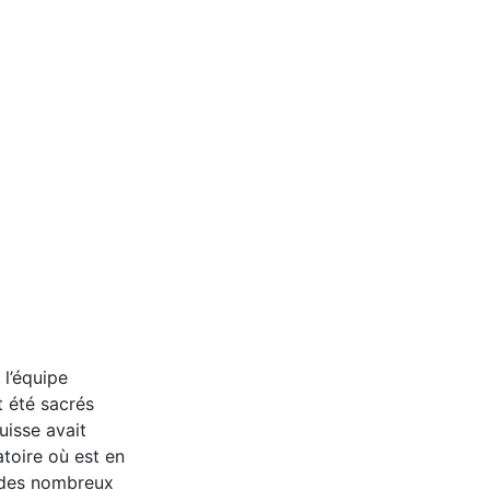
 l’équipe
t été sacrés
isse avait
atoire où est en
r des nombreux