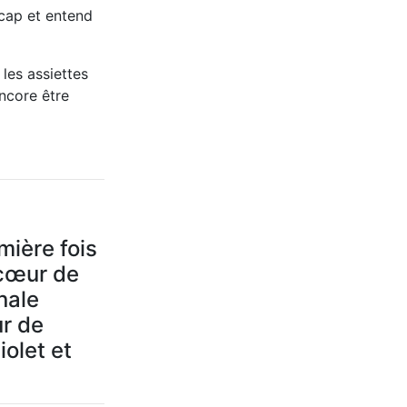
 cap et entend
 les assiettes
encore être
mière fois
 cœur de
nale
ur de
iolet et