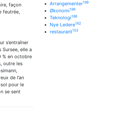
198
Arrangementer
ire, façon
196
Økonomi
 feutrée,
188
Teknologi
162
Nye Ledere
153
restaurant
ur s’entraîner
 Sursee, elle a
0 % en octobre
, outre les
osimann,
eux de l’an
-sol pour le
on se sent