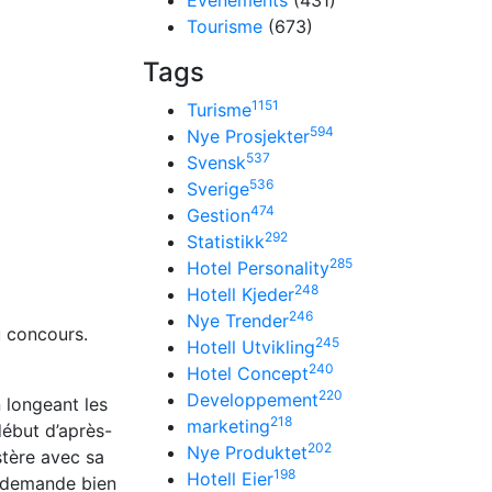
Événements
(431)
Tourisme
(673)
Tags
1151
Turisme
594
Nye Prosjekter
537
Svensk
536
Sverige
474
Gestion
292
Statistikk
285
Hotel Personality
248
Hotell Kjeder
246
Nye Trender
u concours.
245
Hotell Utvikling
240
Hotel Concept
220
Developpement
 longeant les
218
marketing
début d’après-
202
Nye Produktet
stère avec sa
198
Hotell Eier
e demande bien