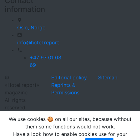
Contact
information
Oslo,
Norge
info@hotel.report
+47 97 01 03
69
©
Editorial policy
Sitemap
«Hotel.report»
Reprints &
magazine
Permissions
All rights
reserved
We use cookies 🍪 on all our sites, because without
them some functions would not work.
Have a look how to enable cookies use for your