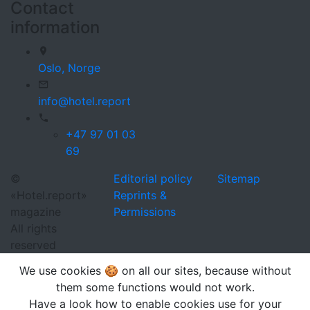
Contact
information
Oslo,
Norge
info@hotel.report
+47 97 01 03
69
©
Editorial policy
Sitemap
«Hotel.report»
Reprints &
magazine
Permissions
All rights
reserved
We use cookies 🍪 on all our sites, because without
them some functions would not work.
Have a look how to enable cookies use for your