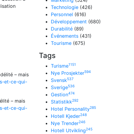
Marketing
(524)
lisation
Technologie
(426)
Personnel
(616)
Développement
(680)
Durabilité
(89)
Événements
(431)
Tourisme
(675)
Tags
1151
Turisme
594
Nye Prosjekter
délité – mais
537
Svensk
s-et-ce-qui-
536
Sverige
474
Gestion
lité – mais
292
Statistikk
s-et-ce-qui-
285
Hotel Personality
248
Hotell Kjeder
246
Nye Trender
245
Hotell Utvikling