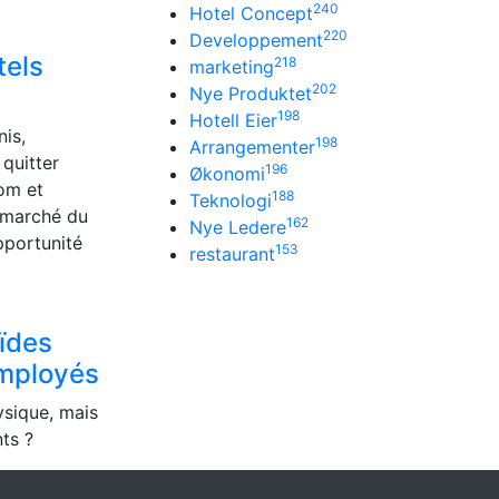
240
Hotel Concept
220
Developpement
tels
218
marketing
202
Nye Produktet
198
Hotell Eier
nis,
198
Arrangementer
 quitter
196
Økonomi
com et
188
Teknologi
 marché du
162
Nye Ledere
pportunité
153
restaurant
ïdes
employés
ysique, mais
nts ?