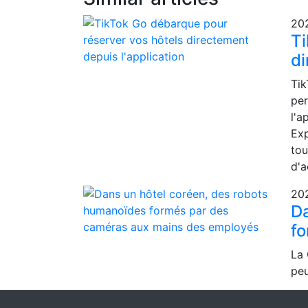
20
Ti
di
Tik
per
l'a
Exp
tou
d'a
20
Da
fo
La 
peu