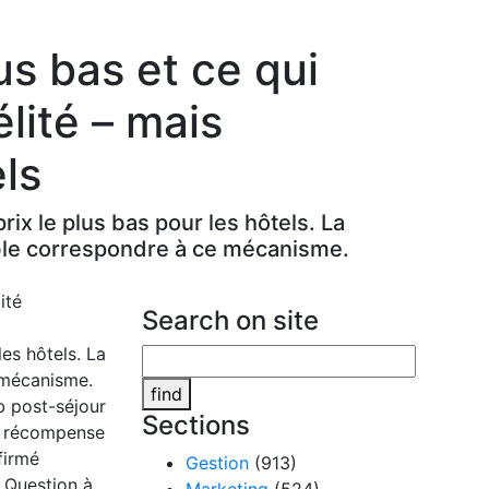
us bas et ce qui
lité – mais
ls
rix le plus bas pour les hôtels. La
ble correspondre à ce mécanisme.
Search on site
les hôtels. La
 mécanisme.
find
b post-séjour
Sections
ne récompense
firmé
Gestion
(913)
. Question à