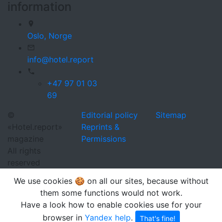
information
Oslo,
Norge
info@hotel.report
+47 97 01 03
69
©
Editorial policy
Sitemap
«Hotel.report»
Reprints &
magazine
Permissions
All rights
reserved
We use cookies 🍪 on all our sites, because without
them some functions would not work.
Have a look how to enable cookies use for your
browser in
Yandex help
.
That's fine!