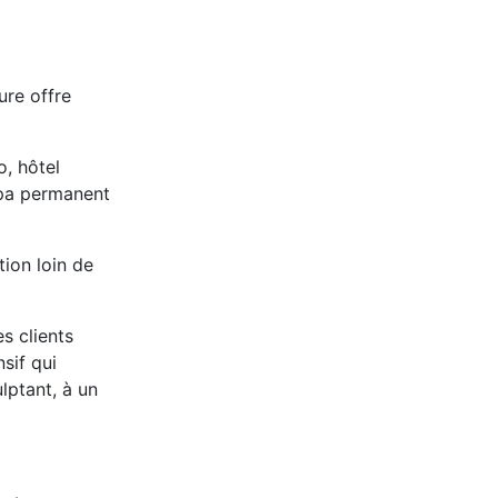
ure offre
o, hôtel
spa permanent
tion loin de
es clients
sif qui
lptant, à un