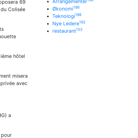
Arrangementer
proposera 69
196
Økonomi
 du Colisée
188
Teknologi
162
Nye Ledere
ts
153
restaurant
houette
xième hôtel
ement misera
 privée avec
HG) a
l pour