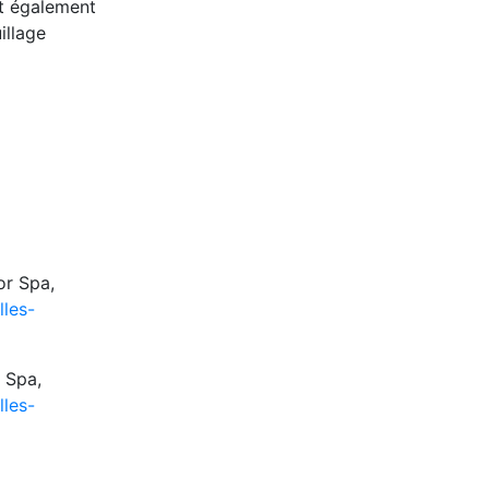
nt également
illage
or Spa,
les-
 Spa,
les-