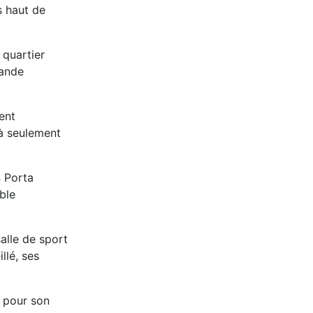
s haut de
 quartier
rande
ent
 à seulement
n Porta
ble
alle de sport
llé, ses
e pour son