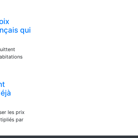
oix
nçais qui
uittent
abitations
nt
déjà
er les prix
tipliés par