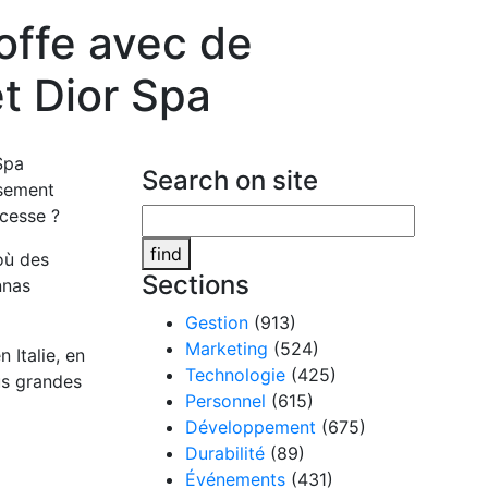
toffe avec de
t Dior Spa
Search on site
usement
 cesse ?
find
 où des
Sections
nnas
Gestion
(913)
Marketing
(524)
Italie, en
Technologie
(425)
us grandes
Personnel
(615)
Développement
(675)
Durabilité
(89)
Événements
(431)