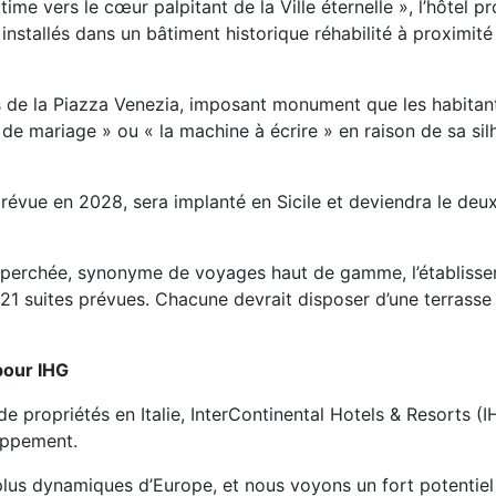
ime vers le cœur palpitant de la Ville éternelle », l’hôtel 
installés dans un bâtiment historique réhabilité à proximité
de la Piazza Venezia, imposant monument que les habitan
e mariage » ou « la machine à écrire » en raison de sa sil
prévue en 2028, sera implanté en Sicile et deviendra le deu
le perchée, synonyme de voyages haut de gamme, l’établiss
121 suites prévues. Chacune devrait disposer d’une terrasse
pour IHG
de propriétés en Italie, InterContinental Hotels & Resorts (I
oppement.
es plus dynamiques d’Europe, et nous voyons un fort potentie