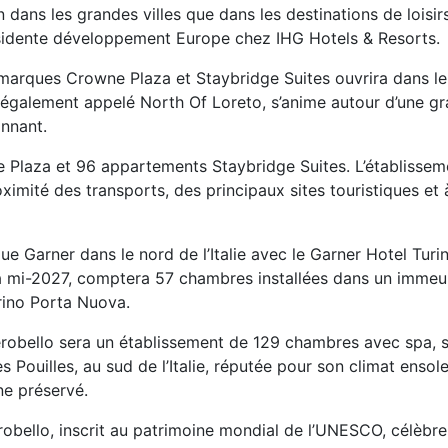
dans les grandes villes que dans les destinations de loisir
ésidente développement Europe chez IHG Hotels & Resorts.
 marques Crowne Plaza et Staybridge Suites ouvrira dans le
f, également appelé North Of Loreto, s’anime autour d’une g
onnant.
Plaza et 96 appartements Staybridge Suites. L’établissem
roximité des transports, des principaux sites touristiques et
ue Garner dans le nord de l’Italie avec le Garner Hotel Turi
à la mi-2027, comptera 57 chambres installées dans un immeu
orino Porta Nuova.
erobello sera un établissement de 129 chambres avec spa, s
 Pouilles, au sud de l’Italie, réputée pour son climat ensolei
ne préservé.
berobello, inscrit au patrimoine mondial de l’UNESCO, célèbr