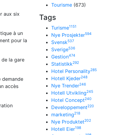
Tourisme
(673)
r aux six
Tags
1151
Turisme
stique à un
594
Nye Prosjekter
ment pour la
537
Svensk
536
Sverige
474
Gestion
 de la gare
292
Statistikk
285
Hotel Personality
248
Hotell Kjeder
te demande
246
Nye Trender
un accès
245
Hotell Utvikling
240
Hotel Concept
ration
220
Developpement
218
marketing
202
Nye Produktet
198
Hotell Eier
198