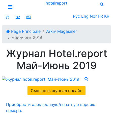
hotel
report
Open menu
Рус
Eng
Nor
FR
KR
Page Principale
Arkiv Magasiner
май-июнь 2019
Журнал Hotel.report
Май-Июнь 2019
Смотреть журнал онлайн
Приобрести электронную/печатную версию
номера.