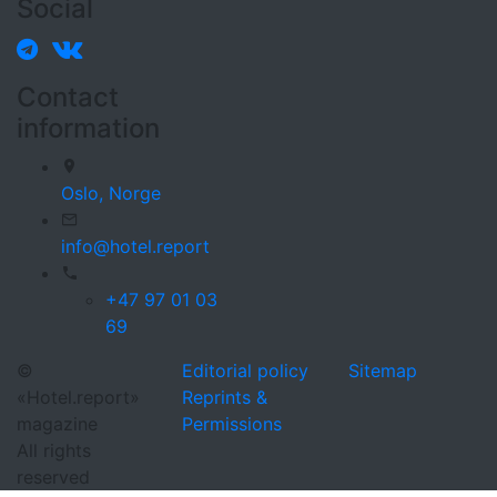
Social
Contact
information
Oslo,
Norge
info@hotel.report
+47 97 01 03
69
©
Editorial policy
Sitemap
«Hotel.report»
Reprints &
magazine
Permissions
All rights
reserved