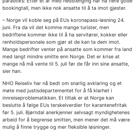
paradoks: Etter et år med nedstenging har nå flere gode
bookingtall, men ikke nok ansatte til å ta imot gjester.
– Norge vil koble seg på EUs koronapass-løsning 24.
juni. Fra da vil det komme mange turister, men
bedriftene kommer ikke til å ha servitører, kokker eller
renholdspersonale som gjør at de kan ta dem imot.
Mange bedrifter venter på ansatte som kommer fra land
med langt mindre smitte enn Norge. Det er krise at
mange nå må vente til 5. juli før de får inn sine ansatte,
sier han.
NHO Reiseliv har nå bedt om snarlig avklaring og et
møte med justisdepartementet for å få klarhet i
innreiseproblematikken. Et tiltak er at Norge kan
beslutte å følge EUs terskelverdier for karantenefritak
før 5. juli. Bjørndal anerkjenner selvsagt myndighetenes
arbeid for å begrense smitten, men mener det må være
mulig å finne trygge og mer fleksible løsninger.