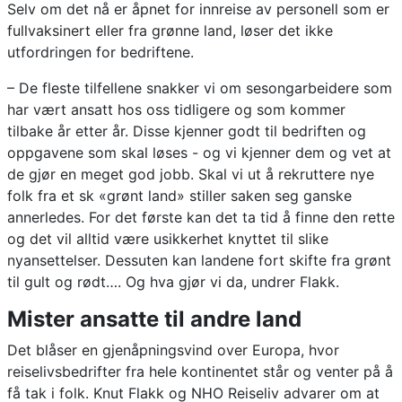
Selv om det nå er åpnet for innreise av personell som er
fullvaksinert eller fra grønne land, løser det ikke
utfordringen for bedriftene.
– De fleste tilfellene snakker vi om sesongarbeidere som
har vært ansatt hos oss tidligere og som kommer
tilbake år etter år. Disse kjenner godt til bedriften og
oppgavene som skal løses - og vi kjenner dem og vet at
de gjør en meget god jobb. Skal vi ut å rekruttere nye
folk fra et sk «grønt land» stiller saken seg ganske
annerledes. For det første kan det ta tid å finne den rette
og det vil alltid være usikkerhet knyttet til slike
nyansettelser. Dessuten kan landene fort skifte fra grønt
til gult og rødt…. Og hva gjør vi da, undrer Flakk.
Mister ansatte til andre land
Det blåser en gjenåpningsvind over Europa, hvor
reiselivsbedrifter fra hele kontinentet står og venter på å
få tak i folk. Knut Flakk og NHO Reiseliv advarer om at