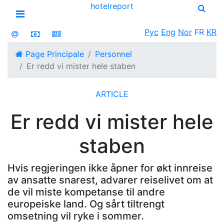
hotel
report
Open menu
Рус
Eng
Nor
FR
KR
Page Principale
Personnel
Er redd vi mister hele staben
ARTICLE
Er redd vi mister hele
staben
Hvis regjeringen ikke åpner for økt innreise
av ansatte snarest, advarer reiselivet om at
de vil miste kompetanse til andre
europeiske land. Og sårt tiltrengt
omsetning vil ryke i sommer.