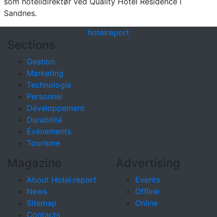
som hotelldirektør ved Quality Hotel Residence i
Sandnes.
hotel
report
Sections
Gestion
Marketing
Technologie
Personnel
Développement
Durabilité
Événements
Tourisme
Magazine
Advertising
About Hotel.report
Events
News
Offline
Sitemap
Online
Contacts