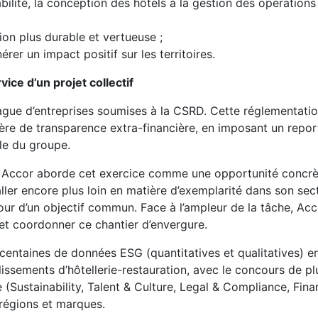
bilité, la conception des hôtels à la gestion des opération
ion plus durable et vertueuse ;
rer un impact positif sur les territoires.
ce d’un projet collectif
ague d’entreprises soumises à la CSRD. Cette réglementati
ère de transparence extra-financière, en imposant un repor
lle du groupe.
ng, Accor aborde cet exercice comme une opportunité concr
aller encore plus loin en matière d’exemplarité dans son sec
tour d’un objectif commun. Face à l’ampleur de la tâche, Acco
et coordonner ce chantier d’envergure.
rs centaines de données ESG (quantitatives et qualitatives) 
blissements d’hôtellerie-restauration, avec le concours de p
(Sustainability, Talent & Culture, Legal & Compliance, Fina
 régions et marques.