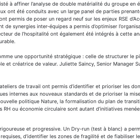
sté à affiner l’analyse de double matérialité du groupe en 
aux ont été conduits avec un large panel de parties prenant
s ont permis de poser un regard neuf sur les enjeux RSE d’A
nt de synergies inter-équipes a permis d’optimiser l’organisa
cteur de l’hospitalité ont également été intégrés à cette a
urable.
me une opportunité stratégique : celle de structurer le pi
e et créatrice de valeur. Juliette Saincy, Senior Manager Sus
teliers de travail ont permis d’identifier et prioriser les do
iques internes aux nouveaux standards et de prioriser la mi
ouvelle politique Nature, la formalisation du plan de transit
s RH ou économie circulaire sont autant d’initiatives menée
s rigoureuse et progressive. Un Dry-run (test à blanc) a perm
equises, d’identifier les zones de fragilité et de fiabiliser 