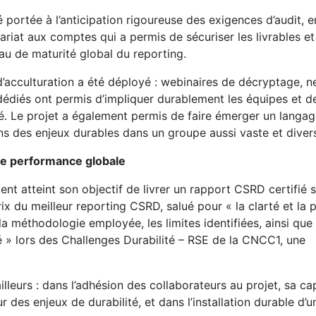
té portée à l’anticipation rigoureuse des exigences d’audit, e
iat aux comptes qui a permis de sécuriser les livrables et f
au de maturité global du reporting.
 d’acculturation a été déployé : webinaires de décryptage, n
dédiés ont permis d’impliquer durablement les équipes et d
ité. Le projet a également permis de faire émerger un lang
ons des enjeux durables dans un groupe aussi vaste et divers
une performance globale
nt atteint son objectif de livrer un rapport CSRD certifié 
x du meilleur reporting CSRD, salué pour « la clarté et la 
la méthodologie employée, les limites identifiées, ainsi que 
é » lors des Challenges Durabilité – RSE de la CNCC1, une
illeurs : dans l’adhésion des collaborateurs au projet, sa ca
 des enjeux de durabilité, et dans l’installation durable d’u