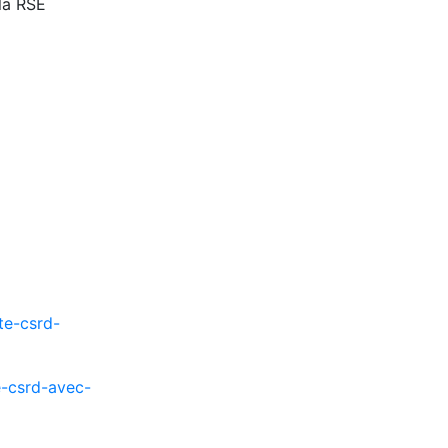
la RSE
te-csrd-
e-csrd-avec-