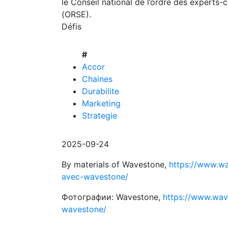
le Conseil national de l’ordre des experts
(ORSE).
Défis
#
Accor
Chaines
Durabilite
Marketing
Strategie
2025-09-24
By materials of Wavestone,
https://www.wa
avec-wavestone/
Фотографии: Wavestone,
https://www.wave
wavestone/