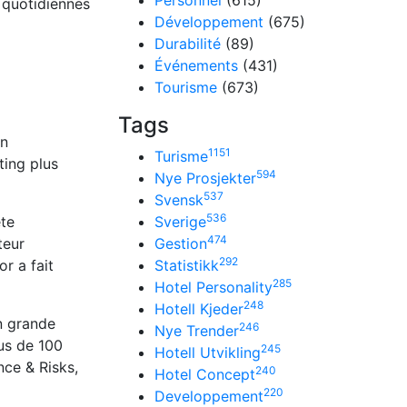
Personnel
(615)
s quotidiennes
Développement
(675)
Durabilité
(89)
Événements
(431)
Tourisme
(673)
Tags
on
1151
Turisme
ting plus
594
Nye Prosjekter
537
Svensk
536
ète
Sverige
474
teur
Gestion
292
r a fait
Statistikk
285
Hotel Personality
248
Hotell Kjeder
en grande
246
Nye Trender
lus de 100
245
Hotell Utvikling
nce & Risks,
240
Hotel Concept
220
Developpement