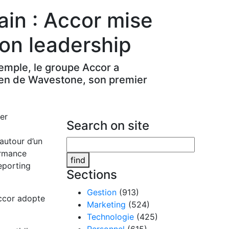
ain : Accor mise
son leadership
emple, le groupe Accor a
tien de Wavestone, son premier
Search on site
 autour d’un
ormance
find
reporting
Sections
Gestion
(913)
Accor adopte
Marketing
(524)
Technologie
(425)