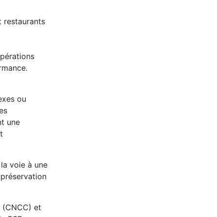
t restaurants
opérations
ormance.
lexes ou
es
nt une
t
 la voie à une
 préservation
s (CNCC) et