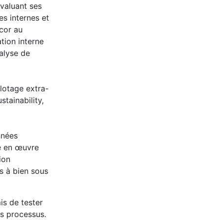
évaluant ses
es internes et
ccor au
tion interne
nalyse de
lotage extra-
tainability,
nnées
se en œuvre
ion
s à bien sous
is de tester
les processus.