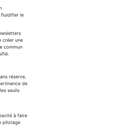
n
luidifier le
ewsletters
e créer une
age commun
ifié.
sans réserve,
pertinence de
les seuils
pacité à faire
n pilotage