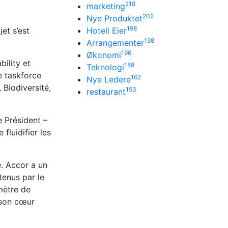
218
marketing
202
Nye Produktet
198
et s’est
Hotell Eier
198
Arrangementer
196
Økonomi
bility et
188
Teknologi
e taskforce
162
Nye Ledere
 Biodiversité,
153
restaurant
e Président –
fluidifier les
e. Accor a un
tenus par le
mètre de
 son cœur