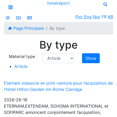
hotel
report
Open menu
Рус
Eng
Nor
FR
KR
Page Principale
By type
By type
Material type
Show
Article
Eternam s’associe en joint-venture pour l’acquisition de
l’hôtel Hilton Garden Inn Rome Claridge
2026-28-16
ETERNAM,EXTENDAM, SOHOMA INTERNATIONAL et
SOFIPARC annoncent conjointement l’acquisition,