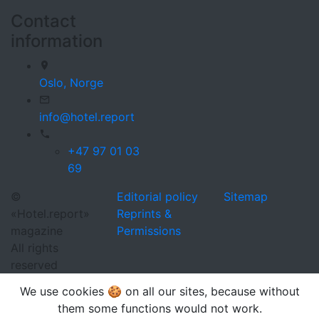
Contact
information
Oslo,
Norge
info@hotel.report
+47 97 01 03
69
©
Editorial policy
Sitemap
«Hotel.report»
Reprints &
magazine
Permissions
All rights
reserved
We use cookies 🍪 on all our sites, because without
them some functions would not work.