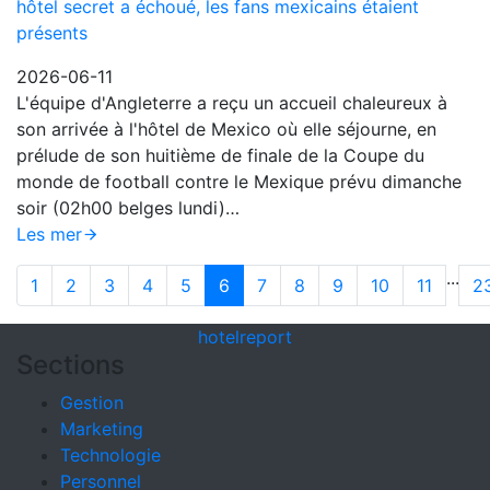
hôtel secret a échoué, les fans mexicains étaient
présents
2026-06-11
L'équipe d'Angleterre a reçu un accueil chaleureux à
son arrivée à l'hôtel de Mexico où elle séjourne, en
prélude de son huitième de finale de la Coupe du
monde de football contre le Mexique prévu dimanche
soir (02h00 belges lundi)…
Les mer
...
1
2
3
4
5
6
7
8
9
10
11
2
hotel
report
Sections
Gestion
Marketing
Technologie
Personnel